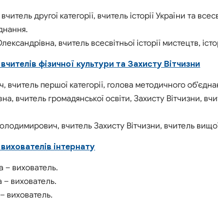
вчитель другої категорії, вчитель історії України та всесв
днання.
ександрівна, вчитель всесвітньої історії мистецтв, істо
вчителів фізичної культури
та Захисту Вітчизни
, вчитель першої категорії, голова методичного об’єдна
а, вчитель громадянської освіти, Захисту Вітчизни, вчит
лодимирович, вчитель Захисту Вітчизни, вчитель вищої к
вихователів інтернату
а – вихователь.
а – вихователь.
– вихователь.