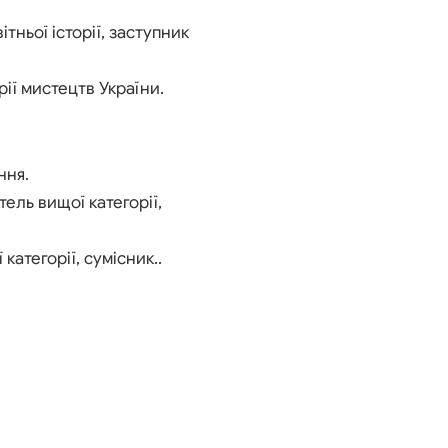
ітньої історії, заступник
рії мистецтв України.
ння.
ель вищої категорії,
атегорії, сумісник..