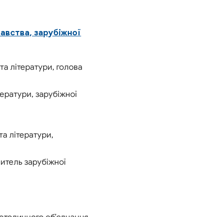
навства, зарубіжної
та літератури, голова
тератури, зарубіжної
та літератури,
читель зарубіжної