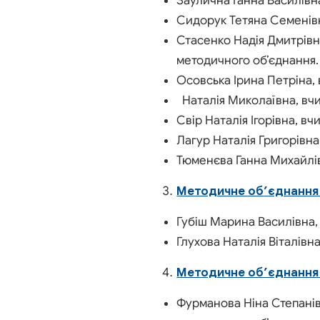
Заулична Ганна Василівна
Сидорук Тетяна Семенівна
Стасенко Надія Дмитрівна,
методичного об’єднання.
Осовська Ірина Петріна, 
Наталія Миколаївна, вчит
Свір Наталія Ігорівна, вч
Лагур Наталія Григорівна,
Тюменєва Ганна Михайлівна
Методичне об
’
єднання 
Губіш Марина Василівна, 
Глухова Наталія Віталівна
Методичне об’єднання в
Фурманова Ніна Степанівн