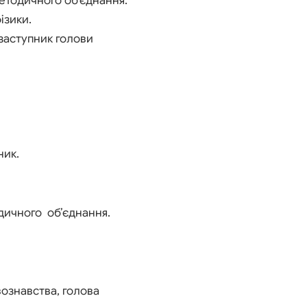
методичного об’єднання.
ізики.
, заступник голови
ник.
одичного об’єднання.
вознавства, голова