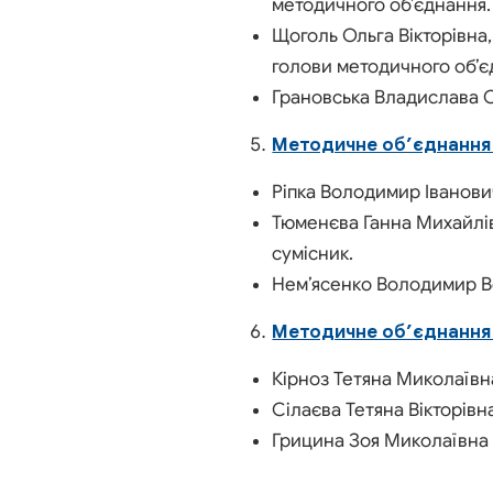
методичного об’єднання.
Щоголь Ольга Вікторівна, 
голови методичного об’є
Грановська Владислава Ол
Методичне об’єднання 
Ріпка Володимир Іванович
Тюменєва Ганна Михайлівн
сумісник.
Нем’ясенко Володимир Во
Методичне об’єднання 
Кірноз Тетяна Миколаївн
Сілаєва Тетяна Вікторівн
Грицина Зоя Миколаївна 