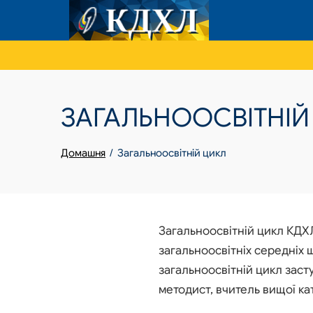
Skip
to
content
ЗАГАЛЬНООСВІТНІЙ
Домашня
Загальноосвітній цикл
Загальноосвітній цикл КДХЛ
загальноосвітніх середніх 
загальноосвітній цикл заст
методист, вчитель вищої ка