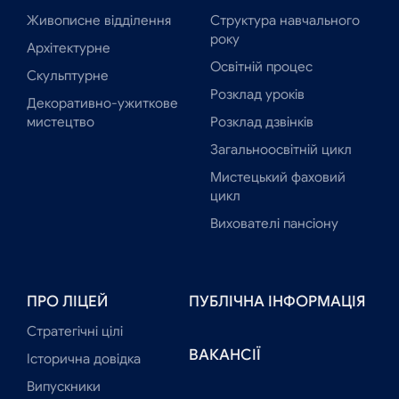
Живописне відділення
Структура навчального
року
Архітектурне
Освітній процес
Скульптурне
Розклад уроків
Декоративно-ужиткове
мистецтво
Розклад дзвінків
Загальноосвітній цикл
Мистецький фаховий
цикл
Вихователі пансіону
ПРО ЛІЦЕЙ
ПУБЛІЧНА ІНФОРМАЦІЯ
Стратегічні цілі
ВАКАНСІЇ
Історична довідка
Випускники